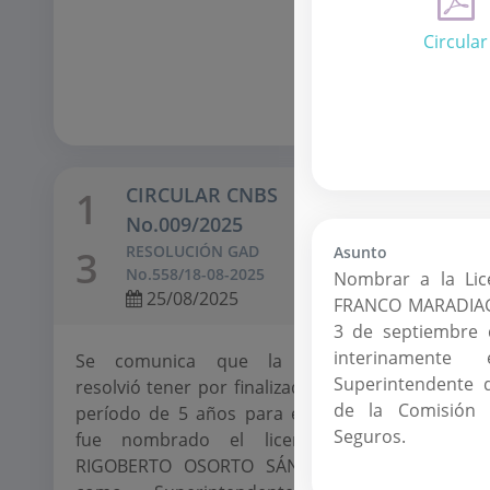
Circular
CIRCULAR CNBS
C
1
1
No.009/2025
N
RESOLUCIÓN GAD
R
3
4
Asunto
No.558/18-08-2025
N
Nombrar a la Li
25/08/2025
FRANCO MARADIAGA
3 de septiembre
interinament
Se comunica que la CNBS
A par
Superintendente 
resolvió tener por finalizado el II
corres
de la Comisión 
período de 5 años para el cual
septi
Seguros.
fue nombrado el licenciado
Institu
RIGOBERTO OSORTO SÁNCHEZ,
Social d