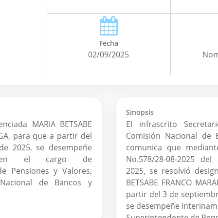
Fecha
02/09/2025
Nom
IRCULAR CNBS
CIRCULAR CNBS
1
o.008/2025
No.007/2025
ESOLUCIÓN GEE
RESOLUCIÓN GEE
5
Sinopsis
o.550/18-08-2025
No.549/18-08-2025
cenciada MARIA BETSABE
El infrascrito Secreta
19/08/2025
19/08/2025
, para que a partir del
Comisión Nacional de 
 de 2025, se desempeñe
comunica que mediant
e en el cargo de
No.578/28-08-2025 del
tir de las cifras
Aprobadas las refo
de Pensiones y Valores,
2025, se resolvió desig
pondientes al mes de
“Reglamento de Invers
Nacional de Bancos y
BETSABE FRANCO MARAD
embre de 2025, los
los Fondos Públi
partir del 3 de septiemb
tos Públicos de Previsión
Pensiones por parte
se desempeñe interiname
eben remitir a la CNBS, la
Institutos Públicos de P
Superintendente de Pens