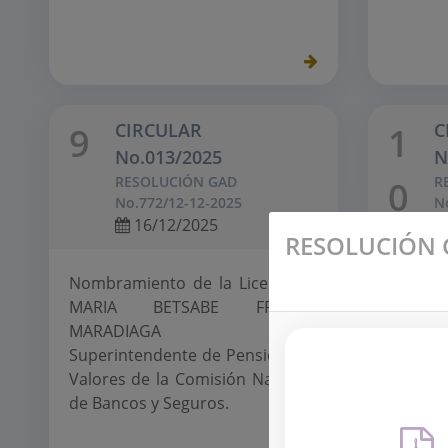
CIRCULAR
C
9
1
No.013/2025
N
RESOLUCIÓN GAD
R
0
No.772/12-12-2025
N
16/12/2025
RESOLUCIÓN G
Nombramiento de la Licenciada
Reform
MARIA BETSABE FRANCO
las 
MARADIAGA como
EVALUA
Superintendente de Pensiones y
DE LA C
Valores de la Comisión Nacional
de Bancos y Seguros.