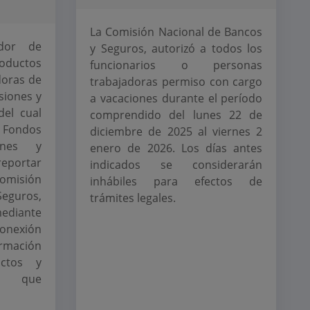
La Comisión Nacional de Bancos
ador de
y Seguros, autorizó a todos los
oductos
funcionarios o personas
doras de
trabajadoras permiso con cargo
siones y
a vacaciones durante el período
del cual
comprendido del lunes 22 de
e Fondos
diciembre de 2025 al viernes 2
ones y
enero de 2026. Los días antes
portar
indicados se considerarán
omisión
inhábiles para efectos de
Seguros,
trámites legales.
mediante
onexión
rmación
uctos y
ros que