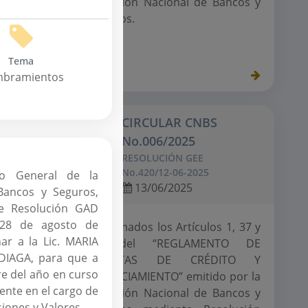
Comisión Nacional de Bancos y
Seguros.
Tema
bramientos
CIRCULAR CNBS
1
No.006/2025
RESOLUCIÓN GEE
6
No.420/12-06-2025
rio General de la
13/06/2025
Bancos y Seguros,
e Resolución GAD
 28 de agosto de
rmas al
Reformados los Artículos 1, 37 y
nar a la Lic. MARIA
iones de
45 del “REGLAMENTO DE
IAGA, para que a
cos de
TARJETAS DE CRÉDITO Y
re del año en curso
 de los
FINANCIAMIENTO” emitido por la
nte en el cargo de
revisión
Comisión Nacional de Bancos y
iones y Valores.