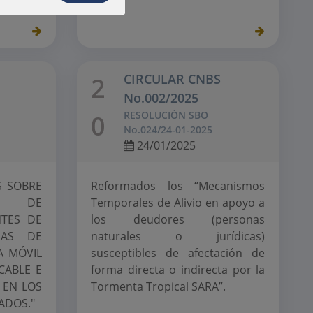
CIRCULAR CNBS
2
No.002/2025
RESOLUCIÓN SBO
0
No.024/24-01-2025
24/01/2025
S SOBRE
Reformados los “Mecanismos
TO DE
Temporales de Alivio en apoyo a
NTES DE
los deudores (personas
RAS DE
naturales o jurídicas)
A MÓVIL
susceptibles de afectación de
 CABLE E
forma directa o indirecta por la
 EN LOS
Tormenta Tropical SARA”.
ADOS."