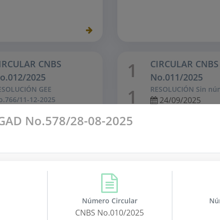
IRCULAR CNBS
CIRCULAR CNBS
1
o.012/2025
No.011/2025
ESOLUCIÓN GEE
RESOLUCIÓN Sin nú
1
o.766/11-12-2025
24/09/2025
12/12/2025
AD No.578/28-08-2025
SEMANA MORAZÁNICA 20
ado el numeral 13.2 de
“NORMAS PARA LA
CIÓN Y CLASIFICACIÓN
ARTERA CREDITICIA”...
Número Circular
Nú
CNBS No.010/2025