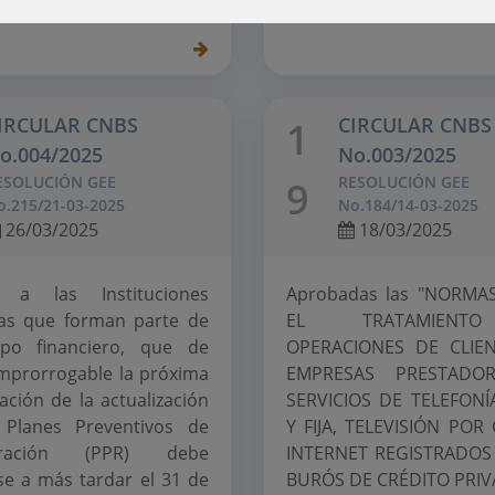
IRCULAR CNBS
CIRCULAR CNBS
1
o.004/2025
No.003/2025
ESOLUCIÓN GEE
RESOLUCIÓN GEE
9
o.215/21-03-2025
No.184/14-03-2025
26/03/2025
18/03/2025
ir a las Instituciones
Aprobadas las "NORMA
as que forman parte de
EL TRATAMIEN
po financiero, que de
OPERACIONES DE CLIE
mprorrogable la próxima
EMPRESAS PRESTADO
ación de la actualización
SERVICIOS DE TELEFONÍ
 Planes Preventivos de
Y FIJA, TELEVISIÓN POR
eración (PPR) debe
INTERNET REGISTRADOS
rse a más tardar el 31 de
BURÓS DE CRÉDITO PRIV