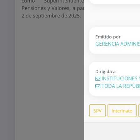
como Superintendente de
infor
Pensiones y Valores, a partir del
financ
2 de septiembre de 2025.
estad
descri
plazos...
Emitido por
GERENCIA ADMINI
Dirigida a
INSTITUCIONES
TODA LA REPÚB
SPV
Interinato