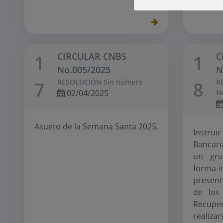
CIRCULAR CNBS
C
1
1
No.005/2025
N
RESOLUCIÓN Sin número
R
7
8
02/04/2025
N
Asueto de la Semana Santa 2025.
Instru
Bancari
un gru
forma i
present
de los
Recup
realiza