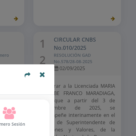
CIRCULAR CNBS
1
No.010/2025
mero
RESOLUCIÓN GAD
2
No.578/28-08-2025
02/09/2025
25.
Nombrar a la Licenciada MARIA
BETSABE FRANCO MARADIAGA,
para que a partir del 3 de
septiembre de 2025, se
desempeñe interinamente en el
cargo de Superintendente de
mero Sesión
Pensiones y Valores, de la