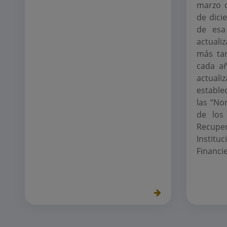
marzo d
de dici
de esa 
actuali
más ta
cada a
actual
estable
las “No
de los
Recu
Instit
Financie